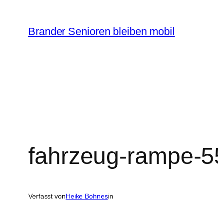
Zum
Inhalt
Brander Senioren bleiben mobil
springen
fahrzeug-rampe-5
Verfasst von
Heike Bohnes
in