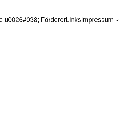
e u0026#038; Förderer
Links
Impressum