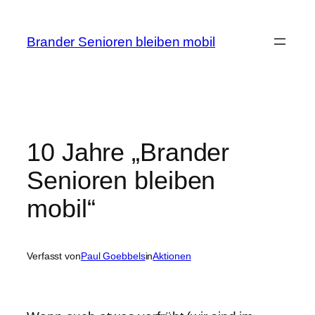
Zum
Inhalt
Brander Senioren bleiben mobil
springen
10 Jahre „Brander
Senioren bleiben
mobil“
Verfasst von
Paul Goebbels
in
Aktionen