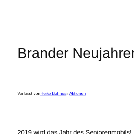
Brander Neujahr
Verfasst von
Heike Bohnes
in
Aktionen
2019 wird das Jahr des Seniorenmobils!