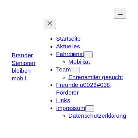
Zum
Inhalt
springen
Startseite
Aktuelles
Fahrdienst
Brander
Mobilität
Senioren
Team
bleiben
Ehrenamtler gesucht
mobil
Freunde u0026#038;
Förderer
Links
Impressum
Datenschutzerklärung