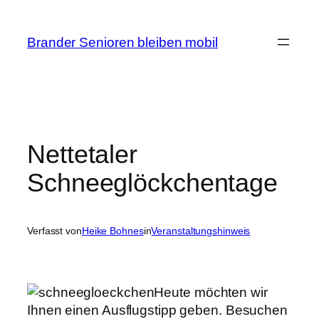
Zum
Inhalt
Brander Senioren bleiben mobil
springen
Nettetaler
Schneeglöckchentage
Verfasst von
Heike Bohnes
in
Veranstaltungshinweis
Heute möchten wir
Ihnen einen Ausflugstipp geben. Besuchen