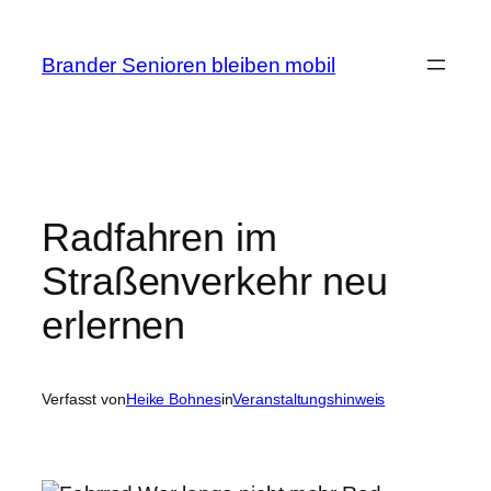
Zum
Inhalt
Brander Senioren bleiben mobil
springen
Radfahren im
Straßenverkehr neu
erlernen
Verfasst von
Heike Bohnes
in
Veranstaltungshinweis